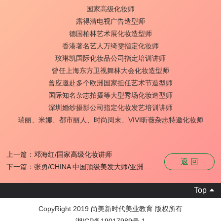
国家高级化妆师
露得清电视广告造型师
德国柏林艺术展化妆造型师
香港著名艺人万绮雯指定化妆师
玫琳凯国际化妆品公司指定培训讲师
曾任上海东方卫视舞林大会化妆造型师
曾应邀赴多个欧洲国家担任艺术节造型师
国际知名杂志拍摄等大型秀场化妆造型师
深圳婚纱摄影公司指定化妆发艺培训讲师
瑞丽、米娜、都市丽人、时尚周末、VIVI昕薇杂志特邀化妆师
上一篇：
邓海红/国家高级化妆讲师
返 回
下一篇：
张勇/CHINA 中国顶级美发大师/亚洲发型协会会长
Top
CopyRight 2019 尚美新时代美业教育 版权所有
湘ICP备19017989号-1