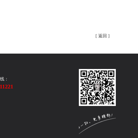
[ 返回 ]
线：
11221